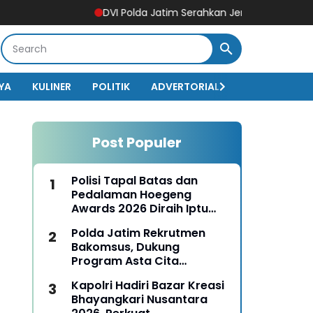
DVI Polda Jatim Serahkan Jenazah Kelima Korban KM 
YA
KULINER
POLITIK
ADVERTORIAL
BISNIS
EKO
Post Populer
Polisi Tapal Batas dan
Pedalaman Hoegeng
Awards 2026 Diraih Iptu
Motalip Litiloly, Bukti
Polda Jatim Rekrutmen
Pengabdian Humanis di
Bakomsus, Dukung
Nduga
Program Asta Cita
Presiden RI
Kapolri Hadiri Bazar Kreasi
Bhayangkari Nusantara