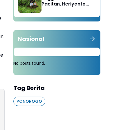
Pacitan, Heriyanto
Minta Masyarakat
Tebang 100 Pohon
m
diganti Tanam 1000
Pohon
an
Nasional
ke
No posts found.
Tag Berita
PONOROGO