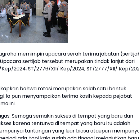
i Nugroho memimpin upacara serah terima jabatan (sertija
 Upacara sertijab tersebut merupakan tindak lanjut dari
I/Kep/2024, ST/2776/XII/ Kep/2024, ST/2777/XII/ Kep/202
apkan bahwa rotasi merupakan salah satu bentuk
agi. Ia pun menyampaikan terima kasih kepada pejabat
ma ini.
ugas. Semoga semakin sukses di tempat yang baru dan
ses karena tentunya di tempat yang baru itu adalah
 mempunyai tantangan yang luar biasa ataupun mempunya
enjadi ada, tapi kalo sudah ada tinggal melanjutkan baru