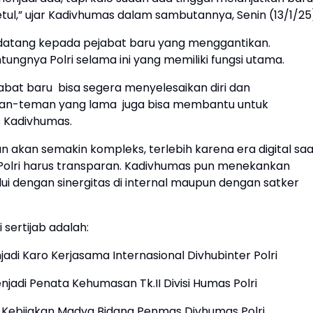
ul,” ujar Kadivhumas dalam sambutannya, Senin (13/1/25
 datang kepada pejabat baru yang menggantikan.
ngnya Polri selama ini yang memiliki fungsi utama.
bat baru bisa segera menyelesaikan diri dan
man-teman yang lama juga bisa membantu untuk
s Kadivhumas.
 akan semakin kompleks, terlebih karena era digital saa
 Polri harus transparan. Kadivhumas pun menekankan
lui dengan sinergitas di internal maupun dengan satker
sertijab adalah:
enjadi Karo Kerjasama Internasional Divhubinter Polri
enjadi Penata Kehumasan Tk.II Divisi Humas Polri
is Kebijakan Madya Bidang Penmas Divhumas Polri