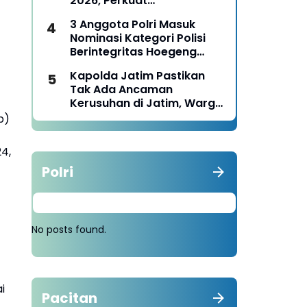
2026, Perkuat
Pemberdayaan UMKM dan
3 Anggota Polri Masuk
Budaya Lokal
Nominasi Kategori Polisi
Berintegritas Hoegeng
Awards 2026
Kapolda Jatim Pastikan
Tak Ada Ancaman
Kerusuhan di Jatim, Warga
Diminta Tak Percaya Hoaks
b)
4,
Polri
No posts found.
i
Pacitan