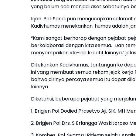
yang belum ada menjadi aset sebetulnya bet
Irjen. Pol. Sandi pun mengucapkan selamat
Kadivhumas menekankan, humas adalah jantu
“Kami sangat berharap dengan pejabat peja
berkolaborasi dengan kita semua. Dan te
menyampaikan ide-ide kreatif lainnya,” jela
Ditekankan Kadivhumas, tantangan ke depan
ini yang membuat semua rekam jejak kerja
bahwa dirinya percaya semua itu dapat dila
lainnya.
Diketahui, beberapa pejabat yang menjalani 
1. Brigjen Pol Dodied Prasetyo Aji, SIK, MH M
2. Brigjen Pol Drs. S Erlangga Waskitoroso M
3. Kombes. Pol. Syamsu Ridwan selaku Anal