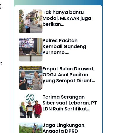
).
Tak hanya bantu
Modal, MEKAAR juga
berikan
Pendampingan Usaha
untuk Ibu-ibu, Bantu
Polres Pacitan
Dapur Tetap Ngebul
Kembali Gandeng
Purnomo,
Berangkatkan 3 ODGJ
t
Menahun untuk
Empat Bulan Dirawat,
Rehabilitasi
ODGJ Asal Pacitan
yang Sempat Dirantai
Kini Dipulangkan
Terima Serangan
Siber saat Lebaran, PT
LDN Raih Sertifikat
Keamanan Siber dari
BSSN, Satu-satunya di
Jaga Lingkungan,
Karesidenan Madiun
Anggota DPRD
Raya