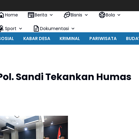
Home
Berita
Bisnis
Bola
Sport
Dokumentasi
SOSIAL
KABAR DESA
KRIMINAL
PARIWISATA
BUDA
. Pol. Sandi Tekankan Humas