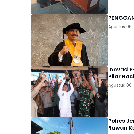
Agustus 06,
Inovasi E
Pilar Nas
Agustus 06,
Polres J
Rawan K