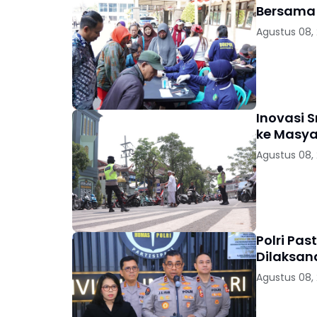
Bersama 
Agustus 08,
Inovasi 
ke Masya
Agustus 08,
Polri Pas
Dilaksan
Agustus 08,