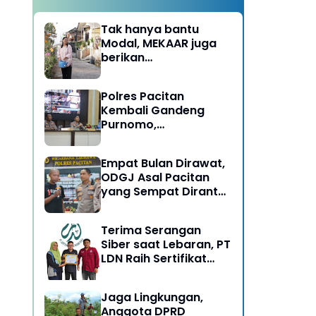
Tak hanya bantu
Modal, MEKAAR juga
berikan
Pendampingan Usaha
untuk Ibu-ibu, Bantu
Polres Pacitan
Dapur Tetap Ngebul
Kembali Gandeng
Purnomo,
Berangkatkan 3 ODGJ
Menahun untuk
Empat Bulan Dirawat,
Rehabilitasi
ODGJ Asal Pacitan
yang Sempat Dirantai
Kini Dipulangkan
Terima Serangan
Siber saat Lebaran, PT
LDN Raih Sertifikat
Keamanan Siber dari
BSSN, Satu-satunya di
Jaga Lingkungan,
Karesidenan Madiun
Anggota DPRD
Raya