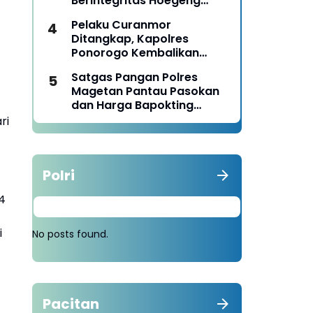
Berintegritas Hoegeng
Awards 2026
Pelaku Curanmor
Ditangkap, Kapolres
Ponorogo Kembalikan
Motor Milik Korban
Satgas Pangan Polres
Magetan Pantau Pasokan
dan Harga Bapokting
Pascalebaran
ri
Polri
4
i
No posts found.
Pacitan