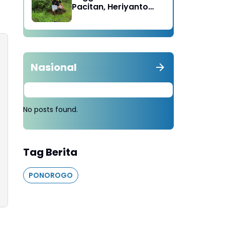
Pacitan, Heriyanto
Minta Masyarakat
Tebang 100 Pohon
diganti Tanam 1000
Pohon
Nasional
No posts found.
Tag Berita
PONOROGO