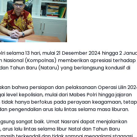
lri selama 13 hari, mulai 21 Desember 2024 hingga 2 Janua
isian Nasional (Kompolnas) memberikan apresiasi terhadap
n Tahun Baru (Nataru) yang berlangsung kondusif di
takan bahwa persiapan dan pelaksanaan Operasi Lilin 202
 level kepolisian, mulai dari Mabes Polri hingga jajaran
 tidak hanya berfokus pada perayaan keagamaan, tetap
an pengendalian arus lalu lintas selama masa liburan.
ngsung sangat baik. Umat Nasrani dapat menjalankan
arus lalu lintas selama libur Natal dan Tahun Baru
 masih terkendali dan tidak sampai mengalami stagnasi