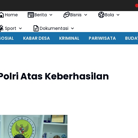
Polres B
Home
Berita
Bisnis
Bola
Sport
Dokumentasi
SOSIAL
KABAR DESA
KRIMINAL
PARIWISATA
BUDA
olri Atas Keberhasilan