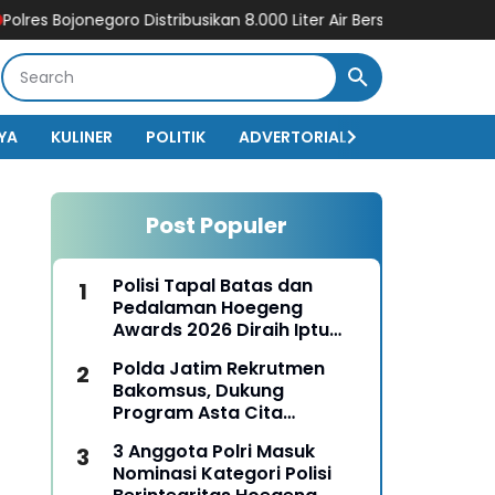
ojonegoro Distribusikan 8.000 Liter Air Bersih untuk Warga Ngam
YA
KULINER
POLITIK
ADVERTORIAL
BISNIS
EKO
Post Populer
Polisi Tapal Batas dan
Pedalaman Hoegeng
Awards 2026 Diraih Iptu
Motalip Litiloly, Bukti
Polda Jatim Rekrutmen
Pengabdian Humanis di
Bakomsus, Dukung
Nduga
Program Asta Cita
Presiden RI
3 Anggota Polri Masuk
Nominasi Kategori Polisi