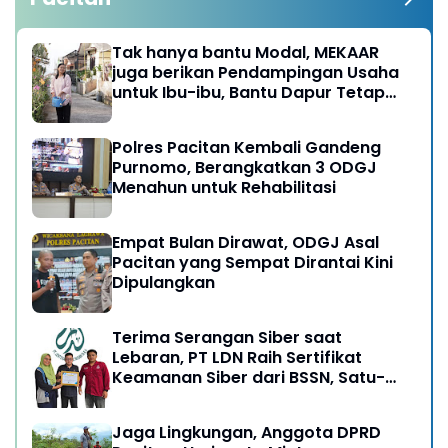
Tak hanya bantu Modal, MEKAAR
juga berikan Pendampingan Usaha
untuk Ibu-ibu, Bantu Dapur Tetap
Ngebul
Polres Pacitan Kembali Gandeng
Purnomo, Berangkatkan 3 ODGJ
Menahun untuk Rehabilitasi
Empat Bulan Dirawat, ODGJ Asal
Pacitan yang Sempat Dirantai Kini
Dipulangkan
Terima Serangan Siber saat
Lebaran, PT LDN Raih Sertifikat
Keamanan Siber dari BSSN, Satu-
satunya di Karesidenan Madiun
Raya
Jaga Lingkungan, Anggota DPRD