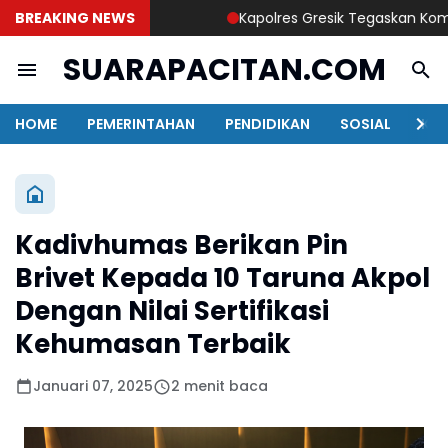
BREAKING NEWS
Kapolres Gresik Tegaskan Komitmen 
SUARAPACITAN.COM
HOME
PEMERINTAHAN
PENDIDIKAN
SOSIAL
KAB
Kadivhumas Berikan Pin
Brivet Kepada 10 Taruna Akpol
Dengan Nilai Sertifikasi
Kehumasan Terbaik
Januari 07, 2025
2 menit baca