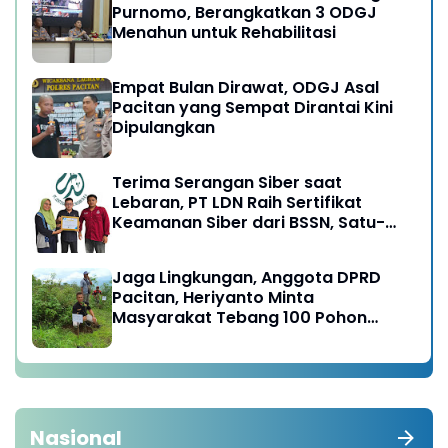
Purnomo, Berangkatkan 3 ODGJ
Menahun untuk Rehabilitasi
Empat Bulan Dirawat, ODGJ Asal
Pacitan yang Sempat Dirantai Kini
Dipulangkan
Terima Serangan Siber saat
Lebaran, PT LDN Raih Sertifikat
Keamanan Siber dari BSSN, Satu-
satunya di Karesidenan Madiun
Raya
Jaga Lingkungan, Anggota DPRD
Pacitan, Heriyanto Minta
Masyarakat Tebang 100 Pohon
diganti Tanam 1000 Pohon
Nasional