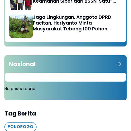
Keamanan Siber dari BSSN, Satu-
satunya di Karesidenan Madiun
Raya
Jaga Lingkungan, Anggota DPRD
Pacitan, Heriyanto Minta
Masyarakat Tebang 100 Pohon
diganti Tanam 1000 Pohon
Nasional
No posts found.
Tag Berita
PONOROGO