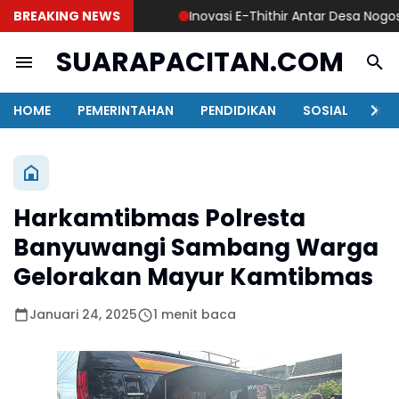
BREAKING NEWS
Inovasi E-Thithir Antar Desa Nogosari J
SUARAPACITAN.COM
HOME
PEMERINTAHAN
PENDIDIKAN
SOSIAL
KAB
Harkamtibmas Polresta
Banyuwangi Sambang Warga
Gelorakan Mayur Kamtibmas
Januari 24, 2025
1 menit baca