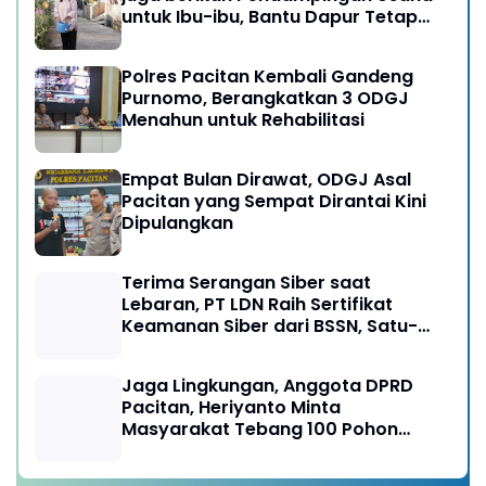
untuk Ibu-ibu, Bantu Dapur Tetap
Ngebul
Polres Pacitan Kembali Gandeng
Purnomo, Berangkatkan 3 ODGJ
Menahun untuk Rehabilitasi
Empat Bulan Dirawat, ODGJ Asal
Pacitan yang Sempat Dirantai Kini
Dipulangkan
Terima Serangan Siber saat
Lebaran, PT LDN Raih Sertifikat
Keamanan Siber dari BSSN, Satu-
satunya di Karesidenan Madiun
Raya
Jaga Lingkungan, Anggota DPRD
Pacitan, Heriyanto Minta
Masyarakat Tebang 100 Pohon
diganti Tanam 1000 Pohon