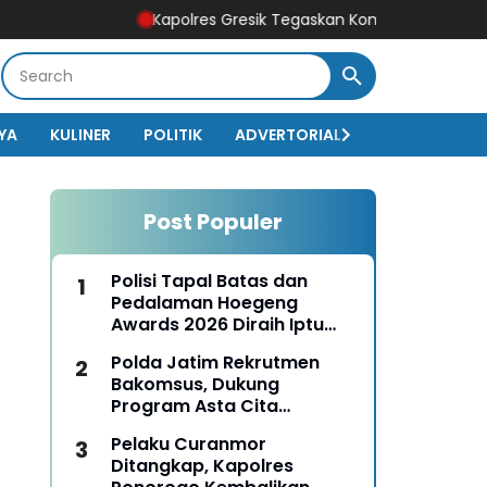
Kapolres Gresik Tegaskan Komitmen Polri Dukung Pend
YA
KULINER
POLITIK
ADVERTORIAL
BISNIS
EKO
Post Populer
Polisi Tapal Batas dan
Pedalaman Hoegeng
Awards 2026 Diraih Iptu
Motalip Litiloly, Bukti
Polda Jatim Rekrutmen
Pengabdian Humanis di
Bakomsus, Dukung
Nduga
Program Asta Cita
Presiden RI
Pelaku Curanmor
Ditangkap, Kapolres