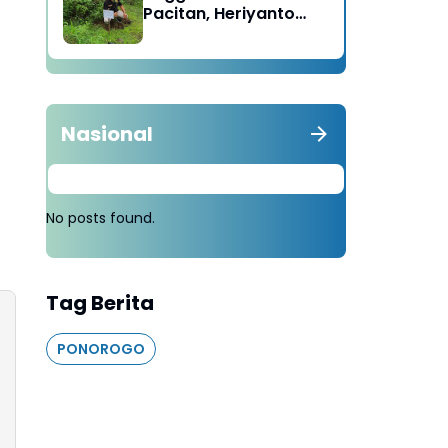
Pacitan, Heriyanto
Minta Masyarakat
Tebang 100 Pohon
diganti Tanam 1000
Pohon
Nasional
No posts found.
Tag Berita
PONOROGO