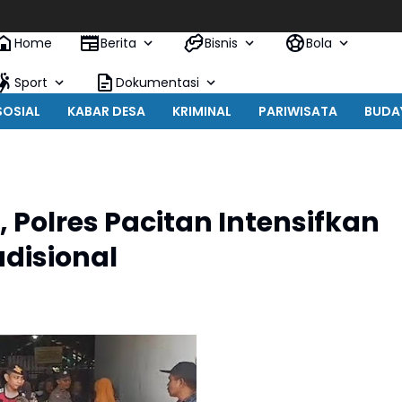
Home
Berita
Bisnis
Bola
Sport
Dokumentasi
SOSIAL
KABAR DESA
KRIMINAL
PARIWISATA
BUDA
Polres Pacitan Intensifkan
adisional