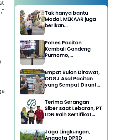
at
,”
Tak hanya bantu
Modal, MEKAAR juga
berikan
Pendampingan Usaha
untuk Ibu-ibu, Bantu
n
Polres Pacitan
Dapur Tetap Ngebul
Kembali Gandeng
Purnomo,
Berangkatkan 3 ODGJ
n
Menahun untuk
Empat Bulan Dirawat,
Rehabilitasi
ODGJ Asal Pacitan
yang Sempat Dirantai
ga
Kini Dipulangkan
Terima Serangan
Siber saat Lebaran, PT
LDN Raih Sertifikat
Keamanan Siber dari
BSSN, Satu-satunya di
Jaga Lingkungan,
Karesidenan Madiun
Anggota DPRD
Raya