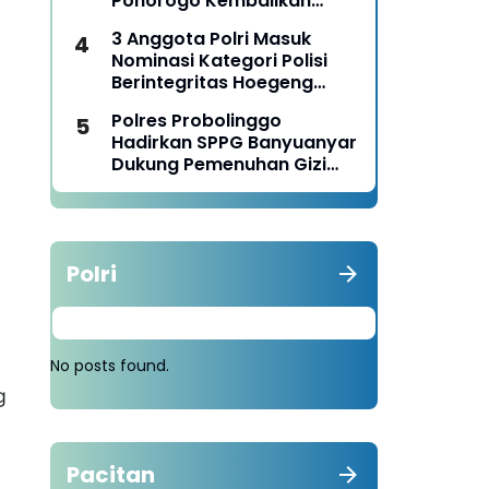
Ponorogo Kembalikan
Motor Milik Korban
3 Anggota Polri Masuk
Nominasi Kategori Polisi
Berintegritas Hoegeng
Awards 2026
Polres Probolinggo
Hadirkan SPPG Banyuanyar
Dukung Pemenuhan Gizi
Nasional
Polri
No posts found.
g
Pacitan