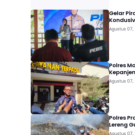
Gelar Pi
Kondusiv
Agustus 07,
Polres M
Kepanjen
Agustus 07,
Polres P
Lereng 
Agustus 07,