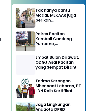
Tak hanya bantu
Modal, MEKAAR juga
berikan
Pendampingan Usaha
untuk Ibu-ibu, Bantu
Polres Pacitan
Dapur Tetap Ngebul
Kembali Gandeng
l
Purnomo,
Berangkatkan 3 ODGJ
Menahun untuk
Empat Bulan Dirawat,
Rehabilitasi
ODGJ Asal Pacitan
yang Sempat Dirantai
Kini Dipulangkan
Terima Serangan
Siber saat Lebaran, PT
LDN Raih Sertifikat
Keamanan Siber dari
BSSN, Satu-satunya di
Jaga Lingkungan,
Karesidenan Madiun
Anggota DPRD
Raya