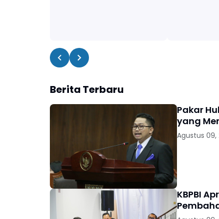
Berita Terbaru
Pakar Hu
yang Me
Agustus 09,
KBPBI Ap
Pembaha