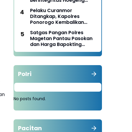
Berintegritas Hoegeng
Awards 2026
Pelaku Curanmor
Ditangkap, Kapolres
Ponorogo Kembalikan
Motor Milik Korban
Satgas Pangan Polres
Magetan Pantau Pasokan
dan Harga Bapokting
Pascalebaran
Polri
.
an
No posts found.
Pacitan