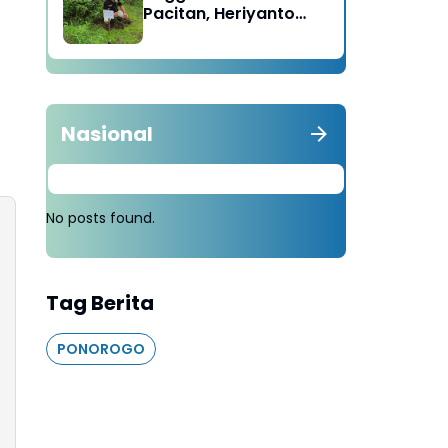
Pacitan, Heriyanto
Minta Masyarakat
Tebang 100 Pohon
diganti Tanam 1000
Pohon
Nasional
No posts found.
Tag Berita
PONOROGO