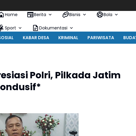
Home
Berita
Bisnis
Bola
Sport
Dokumentasi
SOSIAL
KABAR DESA
KRIMINAL
PARIWISATA
BUDA
iasi Polri, Pilkada Jatim
Kondusif*