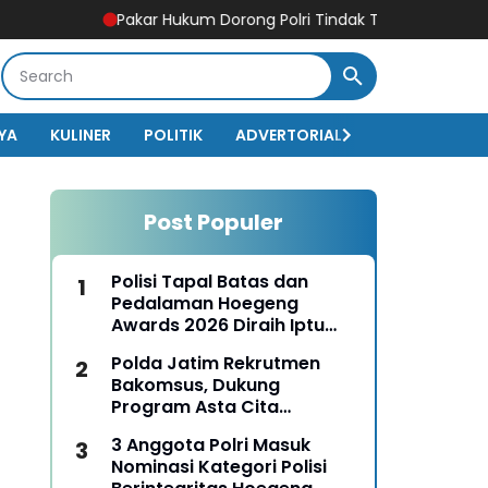
Pakar Hukum Dorong Polri Tindak Tegas Konten Medsos ya
YA
KULINER
POLITIK
ADVERTORIAL
BISNIS
EKO
Post Populer
Polisi Tapal Batas dan
Pedalaman Hoegeng
Awards 2026 Diraih Iptu
Motalip Litiloly, Bukti
Polda Jatim Rekrutmen
Pengabdian Humanis di
Bakomsus, Dukung
Nduga
Program Asta Cita
Presiden RI
3 Anggota Polri Masuk
Nominasi Kategori Polisi