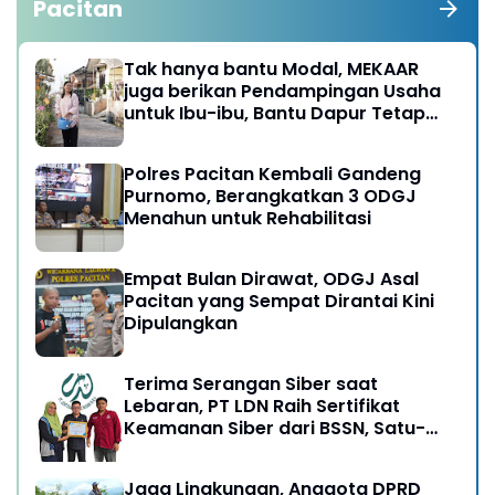
Pacitan
Tak hanya bantu Modal, MEKAAR
juga berikan Pendampingan Usaha
untuk Ibu-ibu, Bantu Dapur Tetap
Ngebul
Polres Pacitan Kembali Gandeng
Purnomo, Berangkatkan 3 ODGJ
Menahun untuk Rehabilitasi
Empat Bulan Dirawat, ODGJ Asal
Pacitan yang Sempat Dirantai Kini
Dipulangkan
Terima Serangan Siber saat
Lebaran, PT LDN Raih Sertifikat
Keamanan Siber dari BSSN, Satu-
satunya di Karesidenan Madiun
Raya
Jaga Lingkungan, Anggota DPRD