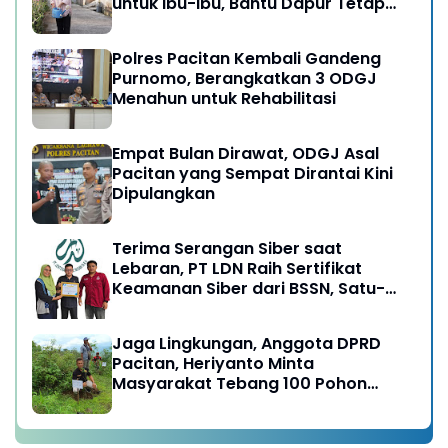
untuk Ibu-ibu, Bantu Dapur Tetap
Ngebul
Polres Pacitan Kembali Gandeng
Purnomo, Berangkatkan 3 ODGJ
Menahun untuk Rehabilitasi
Empat Bulan Dirawat, ODGJ Asal
Pacitan yang Sempat Dirantai Kini
Dipulangkan
Terima Serangan Siber saat
Lebaran, PT LDN Raih Sertifikat
Keamanan Siber dari BSSN, Satu-
satunya di Karesidenan Madiun
Raya
Jaga Lingkungan, Anggota DPRD
Pacitan, Heriyanto Minta
Masyarakat Tebang 100 Pohon
diganti Tanam 1000 Pohon