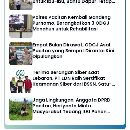
untuk Ibu-ibu, Bantu Dapur Tetap
Ngebul
Polres Pacitan Kembali Gandeng
Purnomo, Berangkatkan 3 ODGJ
Menahun untuk Rehabilitasi
Empat Bulan Dirawat, ODGJ Asal
Pacitan yang Sempat Dirantai Kini
Dipulangkan
Terima Serangan Siber saat
Lebaran, PT LDN Raih Sertifikat
Keamanan Siber dari BSSN, Satu-
satunya di Karesidenan Madiun
Raya
Jaga Lingkungan, Anggota DPRD
Pacitan, Heriyanto Minta
Masyarakat Tebang 100 Pohon
diganti Tanam 1000 Pohon