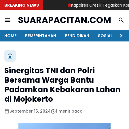
BREAKING NEWS
Kapolres Gresik Tegaskan Komitme
SUARAPACITAN.COM
HOME
PEMERINTAHAN
PENDIDIKAN
SOSIAL
KAB
Sinergitas TNI dan Polri
Bersama Warga Bantu
Padamkan Kebakaran Lahan
di Mojokerto
September 15, 2024
1 menit baca