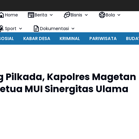
Home
Berita
Bisnis
Bola
Sport
Dokumentasi
SOSIAL
KABAR DESA
KRIMINAL
PARIWISATA
BUDA
g Pilkada, Kapolres Magetan
etua MUI Sinergitas Ulama