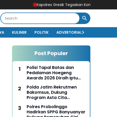
Kapolres Gresik Tegaskan Komitmen Polri Dukung Pend
YA
KULINER
POLITIK
ADVERTORIAL
BISNIS
EKO
Post Populer
Polisi Tapal Batas dan
Pedalaman Hoegeng
Awards 2026 Diraih Iptu
Motalip Litiloly, Bukti
Polda Jatim Rekrutmen
Pengabdian Humanis di
Bakomsus, Dukung
Nduga
Program Asta Cita
Presiden RI
Polres Probolinggo
Hadirkan SPPG Banyuanyar