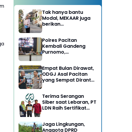
am
Tak hanya bantu
Modal, MEKAAR juga
berikan
Pendampingan Usaha
untuk Ibu-ibu, Bantu
Polres Pacitan
Dapur Tetap Ngebul
ga
Kembali Gandeng
Purnomo,
Berangkatkan 3 ODGJ
Menahun untuk
Empat Bulan Dirawat,
Rehabilitasi
ODGJ Asal Pacitan
yang Sempat Dirantai
Kini Dipulangkan
Terima Serangan
Siber saat Lebaran, PT
LDN Raih Sertifikat
Keamanan Siber dari
BSSN, Satu-satunya di
Jaga Lingkungan,
Karesidenan Madiun
Anggota DPRD
Raya