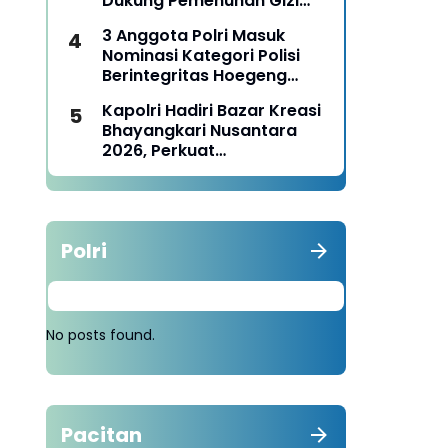
Dukung Pemenuhan Gizi
Nasional
3 Anggota Polri Masuk
Nominasi Kategori Polisi
Berintegritas Hoegeng
Awards 2026
Kapolri Hadiri Bazar Kreasi
Bhayangkari Nusantara
2026, Perkuat
Pemberdayaan UMKM dan
Budaya Lokal
Polri
No posts found.
Pacitan