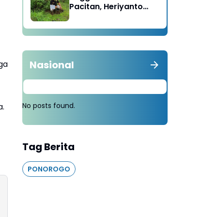
Pacitan, Heriyanto
Minta Masyarakat
Tebang 100 Pohon
diganti Tanam 1000
Pohon
Nasional
ga
No posts found.
a.
Tag Berita
PONOROGO