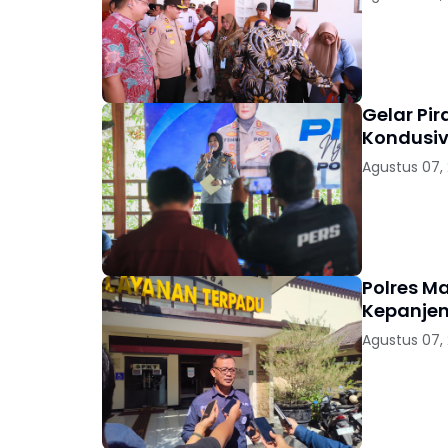
Gelar Pi
Kondusiv
Agustus 07,
Polres M
Kepanjen
Agustus 07,