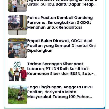
untuk Ibu-ibu, Bantu Dapur Tetap
Ngebul
Polres Pacitan Kembali Gandeng
Purnomo, Berangkatkan 3 ODGJ
Menahun untuk Rehabilitasi
Empat Bulan Dirawat, ODGJ Asal
Pacitan yang Sempat Dirantai Kini
Dipulangkan
Terima Serangan Siber saat
Lebaran, PT LDN Raih Sertifikat
Keamanan Siber dari BSSN, Satu-
satunya di Karesidenan Madiun
Raya
Jaga Lingkungan, Anggota DPRD
Pacitan, Heriyanto Minta
Masyarakat Tebang 100 Pohon
diganti Tanam 1000 Pohon