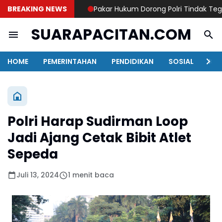
BREAKING NEWS
Pakar Hukum Dorong Polri Tindak Tegas K
SUARAPACITAN.COM
HOME
PEMERINTAHAN
PENDIDIKAN
SOSIAL
KAB
Polri Harap Sudirman Loop
Jadi Ajang Cetak Bibit Atlet
Sepeda
Juli 13, 2024
1 menit baca