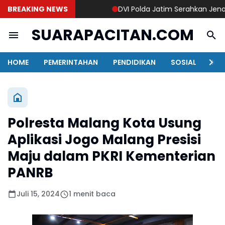
BREAKING NEWS
DVI Polda Jatim Serahkan Jenazah K
SUARAPACITAN.COM
HOME
PEMERINTAHAN
PENDIDIKAN
SOSIAL
KAB
Polresta Malang Kota Usung
Aplikasi Jogo Malang Presisi
Maju dalam PKRI Kementerian
PANRB
Juli 15, 2024
1 menit baca