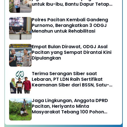
untuk Ibu-ibu, Bantu Dapur Tetap
Ngebul
Polres Pacitan Kembali Gandeng
Purnomo, Berangkatkan 3 ODGJ
Menahun untuk Rehabilitasi
Empat Bulan Dirawat, ODGJ Asal
Pacitan yang Sempat Dirantai Kini
Dipulangkan
Terima Serangan Siber saat
Lebaran, PT LDN Raih Sertifikat
Keamanan Siber dari BSSN, Satu-
satunya di Karesidenan Madiun
Raya
Jaga Lingkungan, Anggota DPRD
Pacitan, Heriyanto Minta
Masyarakat Tebang 100 Pohon
diganti Tanam 1000 Pohon