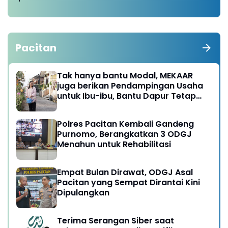
Pacitan
Tak hanya bantu Modal, MEKAAR
juga berikan Pendampingan Usaha
untuk Ibu-ibu, Bantu Dapur Tetap
Ngebul
Polres Pacitan Kembali Gandeng
Purnomo, Berangkatkan 3 ODGJ
Menahun untuk Rehabilitasi
Empat Bulan Dirawat, ODGJ Asal
Pacitan yang Sempat Dirantai Kini
Dipulangkan
Terima Serangan Siber saat