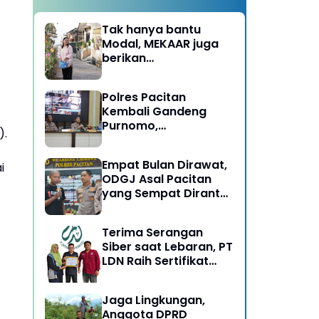
Tak hanya bantu
Modal, MEKAAR juga
berikan
Pendampingan Usaha
untuk Ibu-ibu, Bantu
Polres Pacitan
Dapur Tetap Ngebul
Kembali Gandeng
Purnomo,
).
Berangkatkan 3 ODGJ
Menahun untuk
Empat Bulan Dirawat,
i
Rehabilitasi
ODGJ Asal Pacitan
yang Sempat Dirantai
Kini Dipulangkan
Terima Serangan
Siber saat Lebaran, PT
LDN Raih Sertifikat
Keamanan Siber dari
BSSN, Satu-satunya di
Jaga Lingkungan,
Karesidenan Madiun
4
Anggota DPRD
Raya