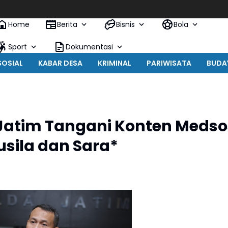
Home
Berita
Bisnis
Bola
Sport
Dokumentasi
SOSIAL
KABAR DESA
KRIMINAL
PARIWISATA
BUDA
Jatim Tangani Konten Medso
sila dan Sara*