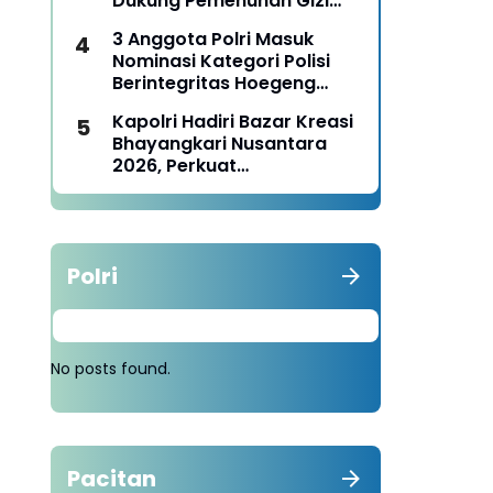
Dukung Pemenuhan Gizi
Nasional
3 Anggota Polri Masuk
Nominasi Kategori Polisi
Berintegritas Hoegeng
Awards 2026
Kapolri Hadiri Bazar Kreasi
Bhayangkari Nusantara
2026, Perkuat
Pemberdayaan UMKM dan
Budaya Lokal
Polri
No posts found.
Pacitan