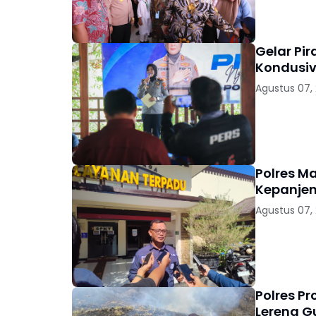
Gelar Pi
Kondusiv
Agustus 07,
Polres M
Kepanjen
Agustus 07,
Polres P
Lereng 