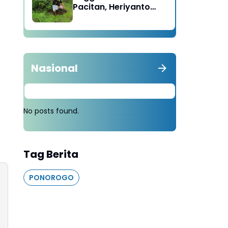
Pacitan, Heriyanto
Minta Masyarakat
Tebang 100 Pohon
diganti Tanam 1000
Pohon
Nasional
No posts found.
Tag Berita
PONOROGO