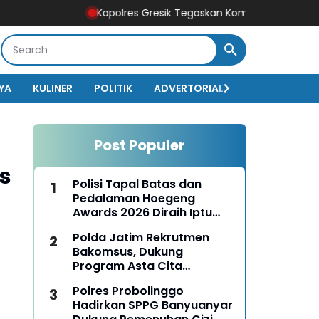
Kapolres Gresik Tegaskan Komitmen Polri Dukung Pend
YA
KULINER
POLITIK
ADVERTORIAL
BISNIS
EKO
Post Populer
s
Polisi Tapal Batas dan
Pedalaman Hoegeng
Awards 2026 Diraih Iptu
Motalip Litiloly, Bukti
Polda Jatim Rekrutmen
Pengabdian Humanis di
Bakomsus, Dukung
Nduga
Program Asta Cita
Presiden RI
Polres Probolinggo
Hadirkan SPPG Banyuanyar