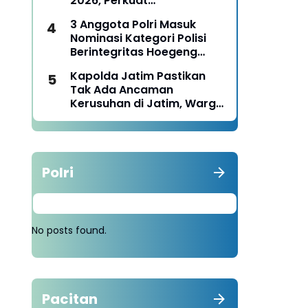
2026, Perkuat
Pemberdayaan UMKM dan
3 Anggota Polri Masuk
Budaya Lokal
Nominasi Kategori Polisi
Berintegritas Hoegeng
Awards 2026
Kapolda Jatim Pastikan
Tak Ada Ancaman
Kerusuhan di Jatim, Warga
Diminta Tak Percaya Hoaks
Polri
No posts found.
Pacitan