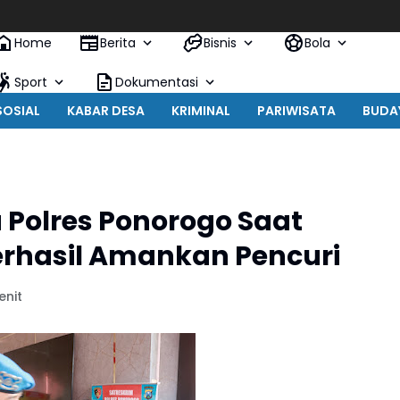
Home
Berita
Bisnis
Bola
Sport
Dokumentasi
SOSIAL
KABAR DESA
KRIMINAL
PARIWISATA
BUDA
 Polres Ponorogo Saat
erhasil Amankan Pencuri
enit