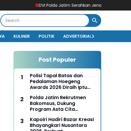
DVI Polda Jatim Serahkan Jenazah Kelima Korban KM Mu
YA
KULINER
POLITIK
ADVERTORIAL
BISNIS
EKO
Post Populer
Polisi Tapal Batas dan
Pedalaman Hoegeng
Awards 2026 Diraih Iptu
Motalip Litiloly, Bukti
Polda Jatim Rekrutmen
Pengabdian Humanis di
Bakomsus, Dukung
Nduga
Program Asta Cita
Presiden RI
Kapolri Hadiri Bazar Kreasi
Bhayangkari Nusantara