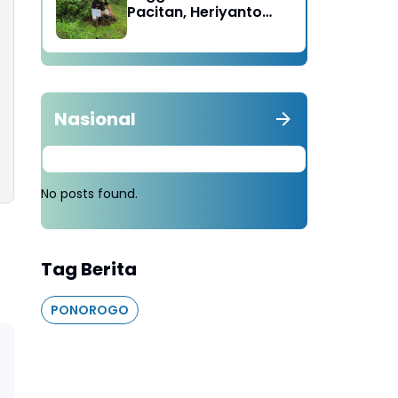
Pacitan, Heriyanto
Minta Masyarakat
Tebang 100 Pohon
diganti Tanam 1000
Pohon
Nasional
No posts found.
Tag Berita
PONOROGO