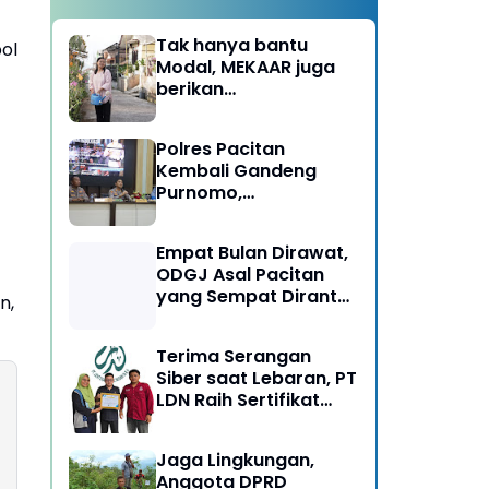
Tak hanya bantu
ol
Modal, MEKAAR juga
berikan
Pendampingan Usaha
untuk Ibu-ibu, Bantu
Polres Pacitan
Dapur Tetap Ngebul
Kembali Gandeng
Purnomo,
Berangkatkan 3 ODGJ
Menahun untuk
Empat Bulan Dirawat,
Rehabilitasi
ODGJ Asal Pacitan
yang Sempat Dirantai
n,
Kini Dipulangkan
Terima Serangan
Siber saat Lebaran, PT
LDN Raih Sertifikat
Keamanan Siber dari
BSSN, Satu-satunya di
Jaga Lingkungan,
Karesidenan Madiun
Anggota DPRD
Raya