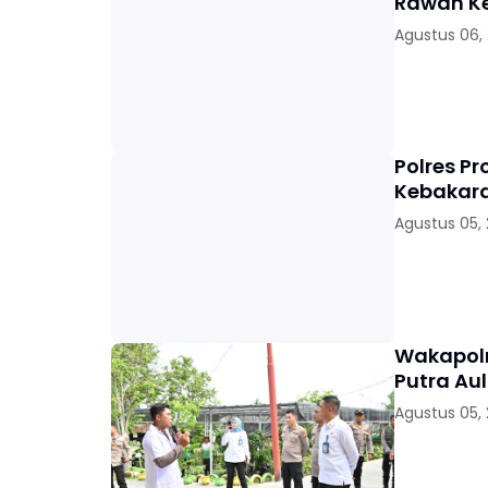
Rawan K
Agustus 06,
Polres P
Kebakara
Agustus 05,
Wakapolr
Putra Au
Agustus 05,