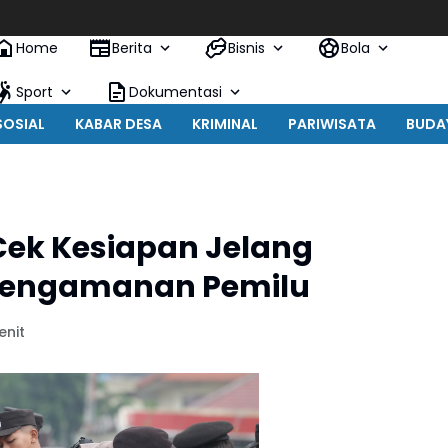
Home
Berita
Bisnis
Bola
Sport
Dokumentasi
SOSIAL
KABAR DESA
KRIMINAL
PARIWISATA
BUDA
Cek Kesiapan Jelang
 Pengamanan Pemilu
enit