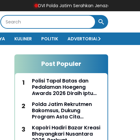
DVI Polda Jatim Serahkan Jenazah Kelima Korban KM Muti
YA
KULINER
POLITIK
ADVERTORIAL
BISNIS
EKO
Post Populer
Polisi Tapal Batas dan
Pedalaman Hoegeng
Awards 2026 Diraih Iptu
Motalip Litiloly, Bukti
Polda Jatim Rekrutmen
Pengabdian Humanis di
Bakomsus, Dukung
Nduga
Program Asta Cita
Presiden RI
Kapolri Hadiri Bazar Kreasi
Bhayangkari Nusantara