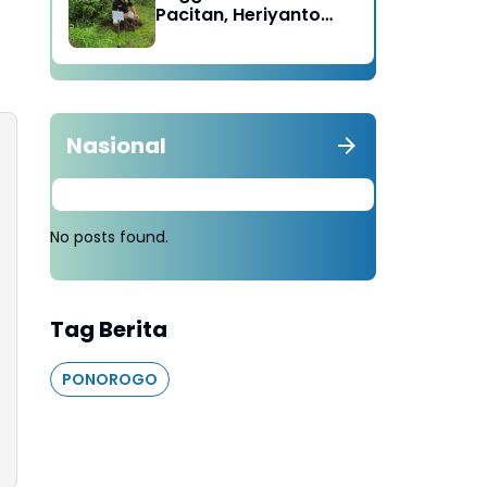
Pacitan, Heriyanto
Minta Masyarakat
Tebang 100 Pohon
diganti Tanam 1000
Pohon
Nasional
No posts found.
Tag Berita
PONOROGO