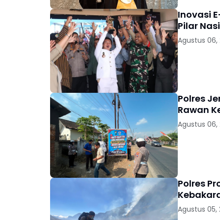
Inovasi E
Pilar Nas
Agustus 06,
Polres J
Rawan K
Agustus 06,
Polres P
Kebakara
Agustus 05,