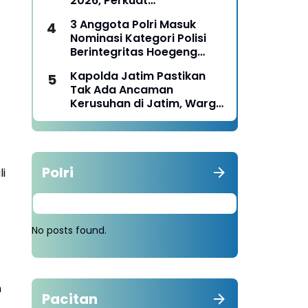
2026, Perkuat
Pemberdayaan UMKM dan
3 Anggota Polri Masuk
Budaya Lokal
Nominasi Kategori Polisi
Berintegritas Hoegeng
Awards 2026
Kapolda Jatim Pastikan
Tak Ada Ancaman
Kerusuhan di Jatim, Warga
Diminta Tak Percaya Hoaks
Polri
i
No posts found.
n
Pacitan