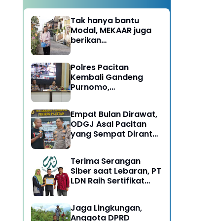
Tak hanya bantu
Modal, MEKAAR juga
berikan
Pendampingan Usaha
untuk Ibu-ibu, Bantu
Polres Pacitan
Dapur Tetap Ngebul
Kembali Gandeng
Purnomo,
Berangkatkan 3 ODGJ
Menahun untuk
Empat Bulan Dirawat,
Rehabilitasi
ODGJ Asal Pacitan
yang Sempat Dirantai
Kini Dipulangkan
Terima Serangan
Siber saat Lebaran, PT
LDN Raih Sertifikat
Keamanan Siber dari
BSSN, Satu-satunya di
Jaga Lingkungan,
Karesidenan Madiun
Anggota DPRD
Raya