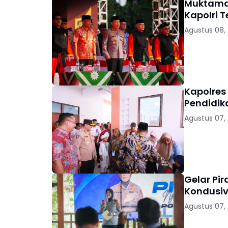
Muktamar
Kapolri 
Agustus 08,
Kapolres
Pendidik
Agustus 07,
Gelar Pi
Kondusiv
Agustus 07,