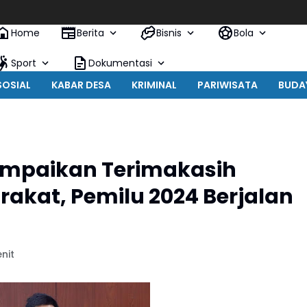
Home
Berita
Bisnis
Bola
Sport
Dokumentasi
SOSIAL
KABAR DESA
KRIMINAL
PARIWISATA
BUDA
mpaikan Terimakasih
kat, Pemilu 2024 Berjalan
nit