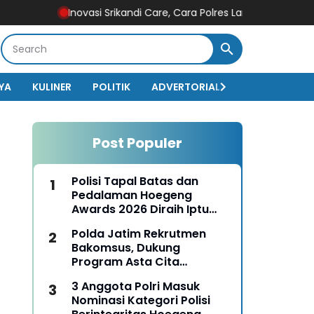
Inovasi Srikandi Care, Cara Polres Lamongan Dekatkan Diri k
YA
KULINER
POLITIK
ADVERTORIAL
BISNIS
EKO
Post Populer
Polisi Tapal Batas dan
Pedalaman Hoegeng
Awards 2026 Diraih Iptu
Motalip Litiloly, Bukti
Polda Jatim Rekrutmen
Pengabdian Humanis di
Bakomsus, Dukung
Nduga
Program Asta Cita
Presiden RI
3 Anggota Polri Masuk
Nominasi Kategori Polisi