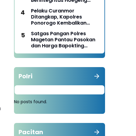
Berintegritas Hoegeng
Awards 2026
Pelaku Curanmor
Ditangkap, Kapolres
Ponorogo Kembalikan
Motor Milik Korban
Satgas Pangan Polres
Magetan Pantau Pasokan
dan Harga Bapokting
Pascalebaran
Polri
No posts found.
a
Pacitan