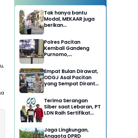
Tak hanya bantu
Modal, MEKAAR juga
berikan
Pendampingan Usaha
untuk Ibu-ibu, Bantu
Polres Pacitan
Dapur Tetap Ngebul
Kembali Gandeng
Purnomo,
Berangkatkan 3 ODGJ
u,
Menahun untuk
Empat Bulan Dirawat,
Rehabilitasi
ODGJ Asal Pacitan
yang Sempat Dirantai
Kini Dipulangkan
sa
Terima Serangan
Siber saat Lebaran, PT
LDN Raih Sertifikat
Keamanan Siber dari
BSSN, Satu-satunya di
Jaga Lingkungan,
Karesidenan Madiun
Anggota DPRD
Raya