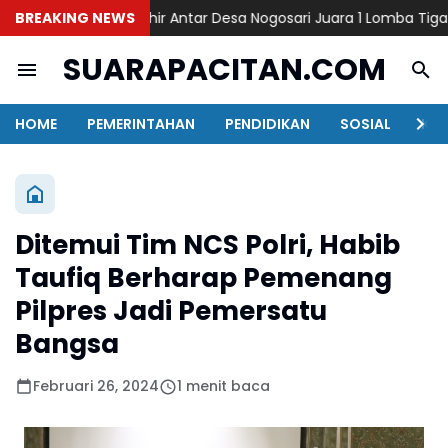
"
BREAKING NEWS
Inovasi E-Thithir Antar Desa Nogosari Juara 1 Lomba Tiga Pilar
SUARAPACITAN.COM
HOME
PEMERINTAHAN
PENDIDIKAN
SOSIAL
KAB
Ditemui Tim NCS Polri, Habib
Taufiq Berharap Pemenang
Pilpres Jadi Pemersatu
Bangsa
Februari 26, 2024
1 menit baca