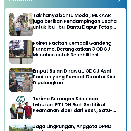
Tak hanya bantu Modal, MEKAAR
juga berikan Pendampingan Usaha
untuk Ibu-ibu, Bantu Dapur Tetap
Ngebul
Polres Pacitan Kembali Gandeng
Purnomo, Berangkatkan 3 ODGJ
Menahun untuk Rehabilitasi
Empat Bulan Dirawat, ODGJ Asal
Pacitan yang Sempat Dirantai Kini
Dipulangkan
Terima Serangan Siber saat
Lebaran, PT LDN Raih Sertifikat
Keamanan Siber dari BSSN, Satu-
satunya di Karesidenan Madiun
Raya
Jaga Lingkungan, Anggota DPRD