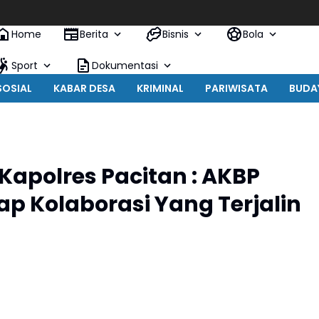
Home
Berita
Bisnis
Bola
Sport
Dokumentasi
SOSIAL
KABAR DESA
KRIMINAL
PARIWISATA
BUDA
apolres Pacitan : AKBP
p Kolaborasi Yang Terjalin