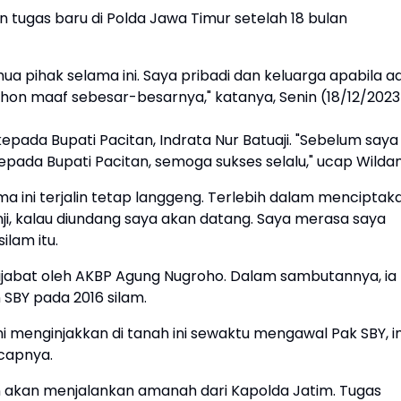
tugas baru di Polda Jawa Timur setelah 18 bulan
a pihak selama ini. Saya pribadi dan keluarga apabila a
on maaf sebesar-besarnya," katanya, Senin (18/12/2023
pada Bupati Pacitan, Indrata Nur Batuaji. "Sebelum saya
pada Bupati Pacitan, semoga sukses selalu," ucap Wildan
ma ini terjalin tetap langgeng. Terlebih dalam menciptak
nji, kalau diundang saya akan datang. Saya merasa saya
ilam itu.
 dijabat oleh AKBP Agung Nugroho. Dalam sambutannya, ia
 SBY pada 2016 silam.
 ini menginjakkan di tanah ini sewaktu mengawal Pak SBY, in
capnya.
 akan menjalankan amanah dari Kapolda Jatim. Tugas