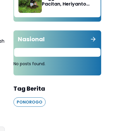
Pacitan, Heriyanto
Minta Masyarakat
Tebang 100 Pohon
diganti Tanam 1000
Pohon
Nasional
ah
No posts found.
Tag Berita
PONOROGO