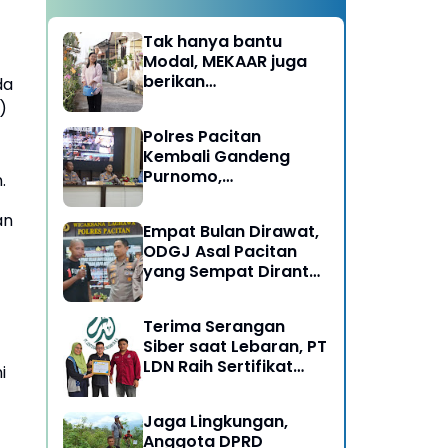
Tak hanya bantu
Modal, MEKAAR juga
berikan
da
Pendampingan Usaha
)
untuk Ibu-ibu, Bantu
Polres Pacitan
Dapur Tetap Ngebul
Kembali Gandeng
Purnomo,
.
Berangkatkan 3 ODGJ
Menahun untuk
an
Empat Bulan Dirawat,
Rehabilitasi
ODGJ Asal Pacitan
yang Sempat Dirantai
Kini Dipulangkan
Terima Serangan
Siber saat Lebaran, PT
LDN Raih Sertifikat
i
Keamanan Siber dari
BSSN, Satu-satunya di
Jaga Lingkungan,
Karesidenan Madiun
Anggota DPRD
Raya