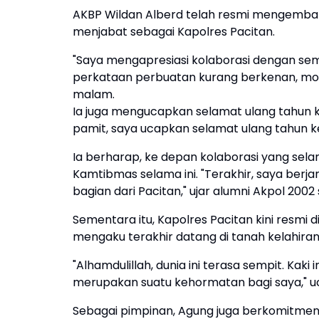
AKBP Wildan Alberd telah resmi mengemban 
menjabat sebagai Kapolres Pacitan.
"Saya mengapresiasi kolaborasi dengan semu
perkataan perbuatan kurang berkenan, moh
malam.
Ia juga mengucapkan selamat ulang tahun ke
pamit, saya ucapkan selamat ulang tahun ke
Ia berharap, ke depan kolaborasi yang sela
Kamtibmas selama ini. "Terakhir, saya berja
bagian dari Pacitan," ujar alumni Akpol 2002 s
Sementara itu, Kapolres Pacitan kini resmi
mengaku terakhir datang di tanah kelahiran
"Alhamdulillah, dunia ini terasa sempit. Kaki
merupakan suatu kehormatan bagi saya," u
Sebagai pimpinan, Agung juga berkomitmen