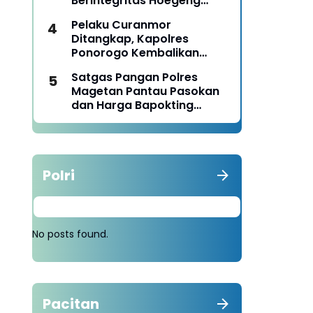
Berintegritas Hoegeng
Awards 2026
Pelaku Curanmor
Ditangkap, Kapolres
Ponorogo Kembalikan
Motor Milik Korban
Satgas Pangan Polres
Magetan Pantau Pasokan
dan Harga Bapokting
Pascalebaran
Polri
No posts found.
Pacitan