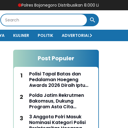
Polres Bojonegoro Distribusikan 8.000 Liter Air Bersih untuk W
YA
KULINER
POLITIK
ADVERTORIAL
BISNIS
EKO
Post Populer
Polisi Tapal Batas dan
Pedalaman Hoegeng
Awards 2026 Diraih Iptu
Motalip Litiloly, Bukti
Polda Jatim Rekrutmen
Pengabdian Humanis di
Bakomsus, Dukung
Nduga
Program Asta Cita
Presiden RI
3 Anggota Polri Masuk
Nominasi Kategori Polisi