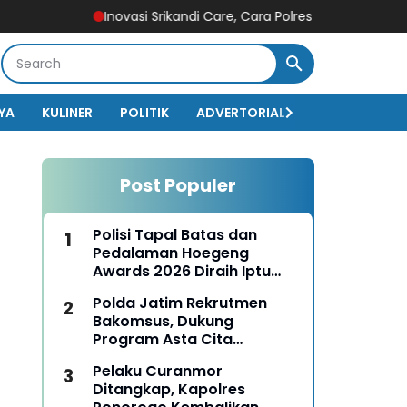
Inovasi Srikandi Care, Cara Polres Lamongan Dekatkan Dir
YA
KULINER
POLITIK
ADVERTORIAL
BISNIS
EKO
Post Populer
Polisi Tapal Batas dan
Pedalaman Hoegeng
Awards 2026 Diraih Iptu
Motalip Litiloly, Bukti
Polda Jatim Rekrutmen
Pengabdian Humanis di
Bakomsus, Dukung
Nduga
Program Asta Cita
Presiden RI
Pelaku Curanmor
Ditangkap, Kapolres