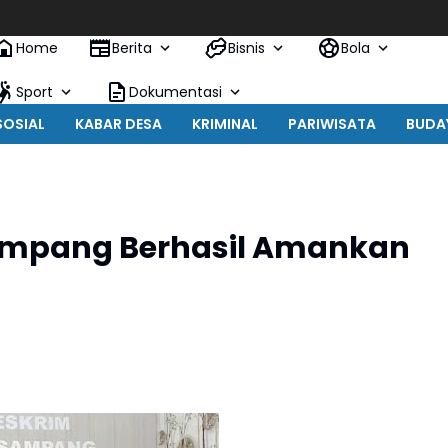
Home
Berita
Bisnis
Bola
Sport
Dokumentasi
SOSIAL
KABAR DESA
KRIMINAL
PARIWISATA
BUDA
Sampang Berhasil Amankan