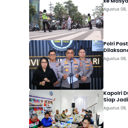
ke Masya
Agustus 08,
Polri Pas
Dilaksan
Agustus 08,
Kapolri 
Siap Jad
Agustus 08,