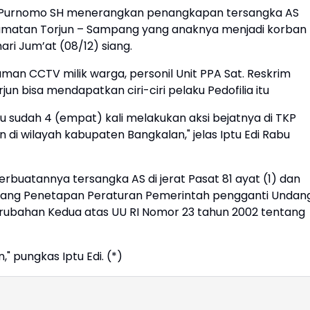
ko Purnomo SH menerangkan penangkapan tersangka AS
camatan Torjun – Sampang yang anaknya menjadi korban
ari Jum’at (08/12) siang.
man CCTV milik warga, personil Unit PPA Sat. Reskrim
un bisa mendapatkan ciri-ciri pelaku Pedofilia itu
ku sudah 4 (empat) kali melakukan aksi bejatnya di TKP
i wilayah kabupaten Bangkalan," jelas Iptu Edi Rabu
atannya tersangka AS di jerat Pasat 81 ayat (1) dan
 tentang Penetapan Peraturan Pemerintah pengganti Undan
erubahan Kedua atas UU RI Nomor 23 tahun 2002 tentang
 pungkas Iptu Edi. (*)