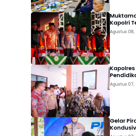
Muktamar
Kapolri 
Agustus 08,
Kapolres
Pendidik
Agustus 07,
Gelar Pi
Kondusiv