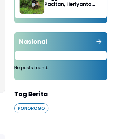
Pacitan, Heriyanto
Minta Masyarakat
Tebang 100 Pohon
diganti Tanam 1000
Pohon
Nasional
No posts found.
Tag Berita
PONOROGO