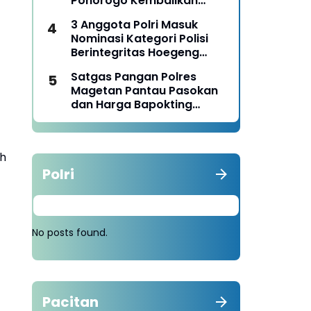
Ponorogo Kembalikan
Motor Milik Korban
3 Anggota Polri Masuk
Nominasi Kategori Polisi
Berintegritas Hoegeng
Awards 2026
Satgas Pangan Polres
Magetan Pantau Pasokan
dan Harga Bapokting
Pascalebaran
ah
Polri
No posts found.
Pacitan