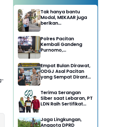
Tak hanya bantu
Modal, MEKAAR juga
berikan
Pendampingan Usaha
untuk Ibu-ibu, Bantu
Polres Pacitan
Dapur Tetap Ngebul
Kembali Gandeng
Purnomo,
Berangkatkan 3 ODGJ
Menahun untuk
Empat Bulan Dirawat,
Rehabilitasi
ODGJ Asal Pacitan
yang Sempat Dirantai
g-
Kini Dipulangkan
Terima Serangan
Siber saat Lebaran, PT
LDN Raih Sertifikat
Keamanan Siber dari
BSSN, Satu-satunya di
Jaga Lingkungan,
Karesidenan Madiun
Anggota DPRD
Raya