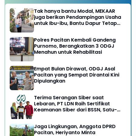
Tak hanya bantu Modal, MEKAAR
juga berikan Pendampingan Usaha
untuk Ibu-ibu, Bantu Dapur Tetap
Ngebul
Polres Pacitan Kembali Gandeng
Purnomo, Berangkatkan 3 ODGJ
Menahun untuk Rehabilitasi
Empat Bulan Dirawat, ODGJ Asal
Pacitan yang Sempat Dirantai Kini
Dipulangkan
Terima Serangan Siber saat
Lebaran, PT LDN Raih Sertifikat
Keamanan Siber dari BSSN, Satu-
satunya di Karesidenan Madiun
Raya
Jaga Lingkungan, Anggota DPRD
Pacitan, Heriyanto Minta