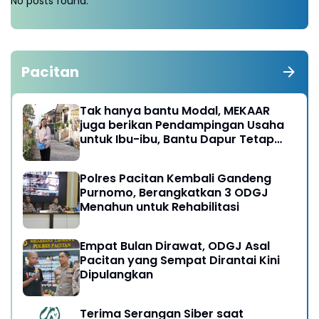
No posts found.
Pacitan
Tak hanya bantu Modal, MEKAAR
juga berikan Pendampingan Usaha
untuk Ibu-ibu, Bantu Dapur Tetap
Ngebul
Polres Pacitan Kembali Gandeng
Purnomo, Berangkatkan 3 ODGJ
Menahun untuk Rehabilitasi
Empat Bulan Dirawat, ODGJ Asal
Pacitan yang Sempat Dirantai Kini
Dipulangkan
Terima Serangan Siber saat